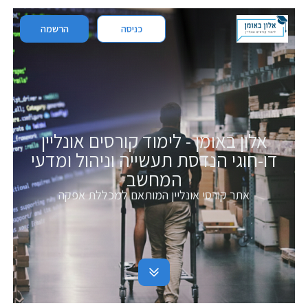
כניסה
הרשמה
אלון באומן - לימוד קורסים אונליין
דו-חוגי הנדסת תעשייה וניהול ומדעי
המחשב
אתר קורסי אונליין המותאם למכללת אפקה